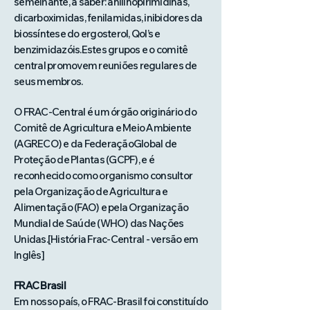
semelhante, a saber: anilinopirimidinas,
dicarboximidas, fenilamidas, inibidores da
biossíntese do ergosterol, QoI’s e
benzimidazóis.Estes grupos e o comitê
central promovem reuniões regulares de
seus membros.
O FRAC-Central é um órgão originário do
Comitê de Agricultura e Meio Ambiente
(AGRECO) e da FederaçãoGlobal de
Proteção de Plantas (GCPF), e é
reconhecido como organismo consultor
pela Organização de Agricultura e
Alimentação (FAO) e pela Organização
Mundial de Saúde (WHO) das Nações
Unidas.[História Frac-Central - versão em
Inglês]
FRAC Brasil
Em nosso país, o FRAC-Brasil foi constituído