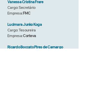
Vanessa Cristina Frare
Cargo: Secretário
Empresa:
FMC
Lucimara Junko Koga
Cargo: Tesoureira
Empresa:
Corteva
Ricardo Boccato Pires de Camargo
Cargo: Diretoria de Comunicação
Empresa:
UPL
Guilherme Rossato Augusti
Cargo: Diretoria Educacional
Empresa:
Sumitomo
João Paulo Junior
Cargo: Diretoria Técnica
Empresa:
Oxiquímica