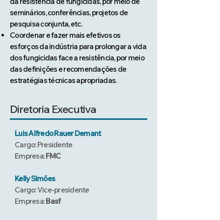
da resistência de fungicidas, por meio de
seminários, conferências, projetos de
pesquisa conjunta, etc.
Coordenar e fazer mais efetivos os
esforços da indústria para prolongar a vida
dos fungicidas face a resistência, por meio
das definições e recomendações de
estratégias técnicas apropriadas.
Diretoria Executiva
Luis Alfredo Rauer Demant
Cargo: Presidente
Empresa:
FMC
Kelly Simões
Cargo: Vice-presidente
Empresa:
Basf