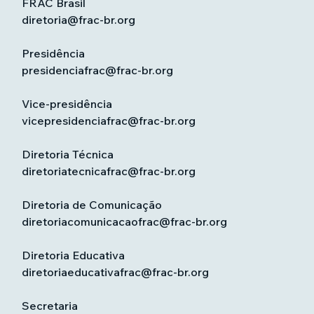
FRAC Brasil
diretoria@frac-br.org
Presidência
presidenciafrac@frac-br.org
Vice-presidência
vicepresidenciafrac@frac-br.org
Diretoria Técnica
diretoriatecnicafrac@frac-br.org
Diretoria de Comunicação
diretoriacomunicacaofrac@frac-br.org
Diretoria Educativa
diretoriaeducativafrac@frac-br.org
Secretaria